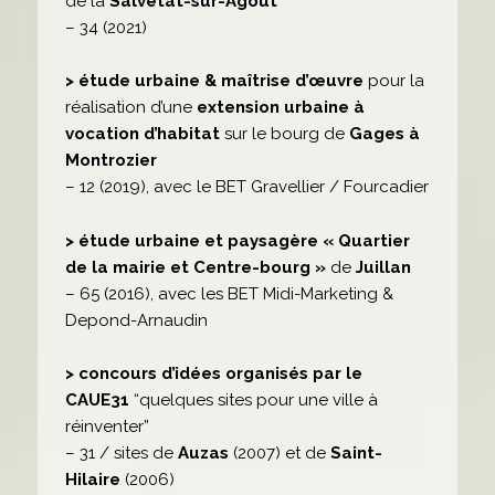
de la
Salvetat-sur-Agout
– 34 (2021)
> étude urbaine & maîtrise d’œuvre
pour la
réalisation d’une
extension urbaine à
vocation d’habitat
sur le bourg de
Gages à
Montrozier
– 12 (2019), avec le BET Gravellier / Fourcadier
> étude urbaine et paysagère « Quartier
de la mairie et Centre-bourg »
de
Juillan
– 65 (2016), avec les BET Midi-Marketing &
Depond-Arnaudin
> concours d’idées organisés par le
CAUE31
“quelques sites pour une ville à
réinventer”
– 31 / sites de
Auzas
(2007) et de
Saint-
Hilaire
(2006)